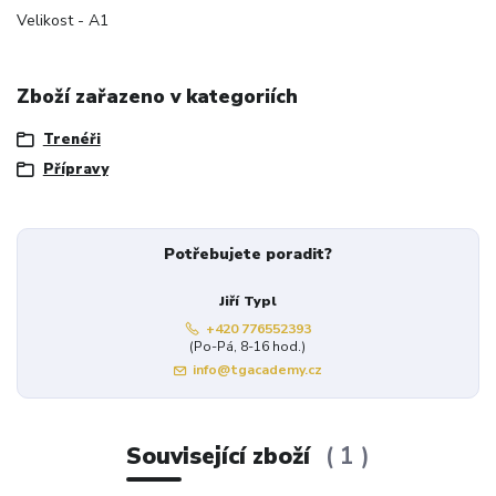
Velikost - A1
Zboží zařazeno v kategoriích
Trenéři
Přípravy
Potřebujete poradit?
Jiří Typl
+420 776552393
(Po-Pá, 8-16 hod.)
info@tgacademy.cz
Související zboží
1