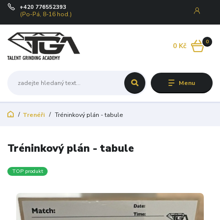
+420 776552393
(Po-Pá, 8-16 hod.)
0
0 Kč
Menu
Trenéři
Tréninkový plán - tabule
Tréninkový plán - tabule
TOP produkt