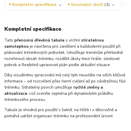
Kompletní specifikace
Související zboží
1
Kompletní specifikace
Tato
přenosná dřevěná tabule
s vrchní
stíratelnou
samolepkou
je navržena pro zavěšení a každodenní použití při
plánování tréninkových jednotek. Umožňuje trenérům přehledně
rozvrhnout obsah tréninku, rozdělit úkoly mezi hráče, sledovat
pokrok a flexibilně upravovat plán podle aktuální situace.
Díky vizuálnímu zpracování má celý tým neustále na očích klíčové
informace – od rozcvičení přes herní cvičení až po závěrečnou fázi
tréninku. Stíratelný povrch umožňuje
rychlé změny a
aktualizace
, což oceníte zejména při dynamickém průběhu
tréninkového procesu.
Tabule je vhodná pro použití v šatně, na hřišti i v tělocvičně a
pomáhá udržet organizaci tréninku na profesionální úrovni.