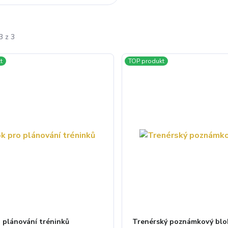
3 z 3
t
TOP produkt
 plánování tréninků
Trenérský poznámkový blo