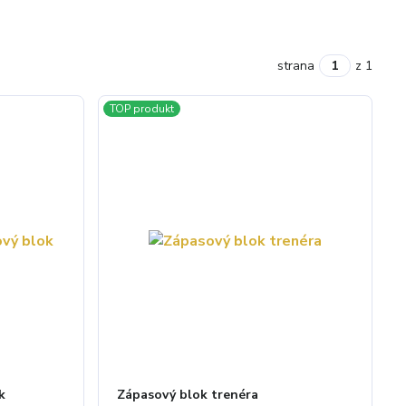
strana
z 1
TOP produkt
k
Zápasový blok trenéra