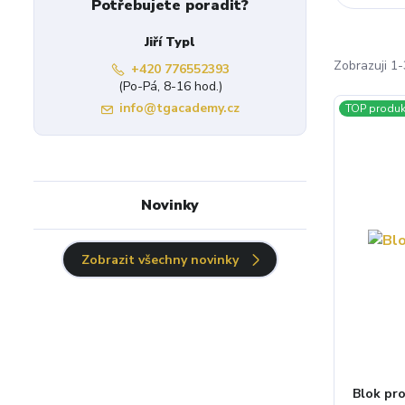
Potřebujete poradit?
Jiří Typl
Zobrazuji 1-
+420 776552393
(Po-Pá, 8-16 hod.)
info@tgacademy.cz
TOP produk
Novinky
Zobrazit všechny novinky
Blok pro