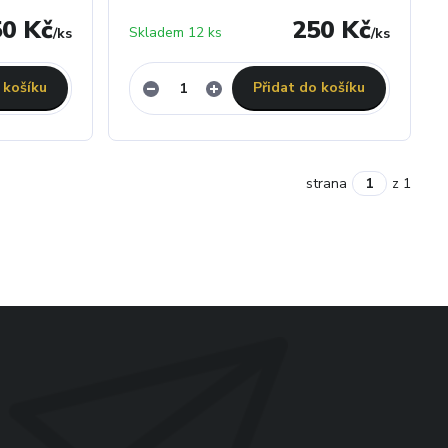
50 Kč
250 Kč
Skladem 12 ks
/
ks
/
ks
 košíku
Přidat do košíku
strana
z 1