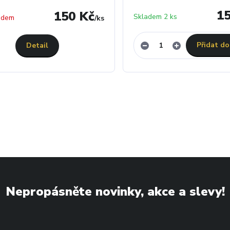
1
150 Kč
Skladem 2 ks
adem
/
ks
Přidat do
Detail
Nepropásněte novinky, akce a slevy!