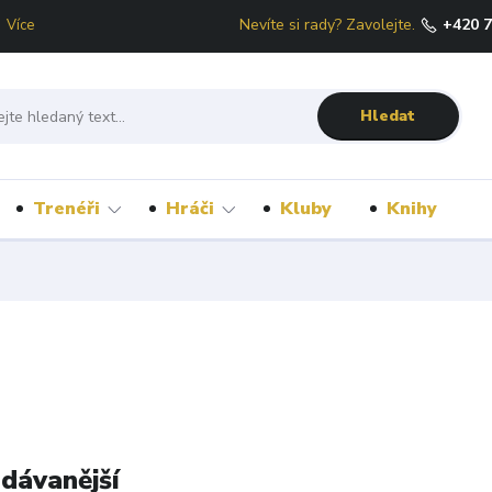
Nevíte si rady? Zavolejte.
+420 
Více
Hledat
Trenéři
Hráči
Kluby
Knihy
dávanější