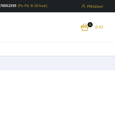
776552393
(Po-Pá, 8-16 hod.)
Přihlášení
0
0 Kč