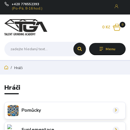
+420 776552393
(Po-Pá, 8-16 hod.)
0
0 Kč
Menu
Hráči
Hráči
Pomůcky
Suplementace