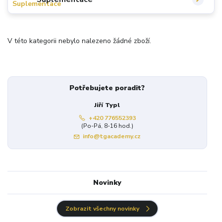
V této kategorii nebylo nalezeno žádné zboží.
Potřebujete poradit?
Jiří Typl
+420 776552393
(Po-Pá, 8-16 hod.)
info@tgacademy.cz
Novinky
Zobrazit všechny novinky