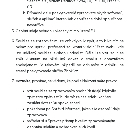
Seznam a.s., sídlem Radlická 3294/10, 150 00, Praha 5,
ČR
Případně další poskytovatelé zpracovatelských softwarů,
služeb a aplikací, které však v současné době společnost
nevyužívá
Osobní údaje nebudou předány mimo území EU.
Souhlas se zpracováním lze vzít kdykoliv zpět, a to kliknutím na
odkaz pro úpravu preferencí soukromí v dolní části webu, kde
lze udělený souhlas e-shopu odvolat. Dále lze vzít souhlas
zpět kliknutím na příslušný odkaz v emailu s dotazníkem
spokojenosti. V takovém případě se odhlásíte z odběru na
straně poskytovatele služby Zboží.cz.
Vezměte, prosíme, na vědomí, že podle Nařízení máte právo:
vzít souhlas se zpracováním osobních údajů kdykoliv
zpět, toto zpětvzetí bude mít za následek ukončení
zasílání dotazníku spokojenosti
požadovat po Správci informaci, jaké vaše osobní údaje
zpracovává
vyžádat si u Správce přístup k vašim zpracovávaným
osobním údajům a požadovat jejich kopii