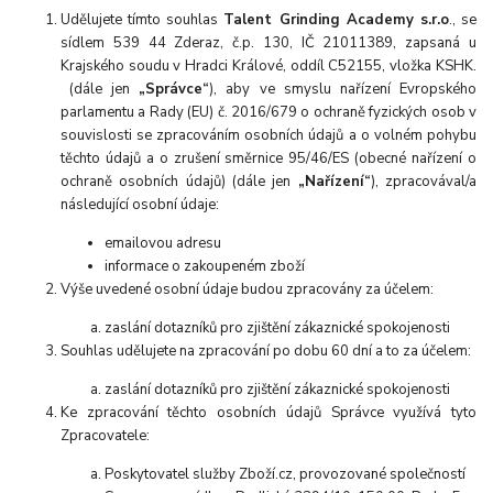
Udělujete tímto souhlas
Talent Grinding Academy s.r.o
., se
sídlem 539 44 Zderaz, č.p. 130, IČ 21011389, zapsaná u
Krajského soudu v Hradci Králové, oddíl C52155, vložka KSHK.
(dále jen
„Správce“
), aby ve smyslu nařízení Evropského
parlamentu a Rady (EU) č. 2016/679 o ochraně fyzických osob v
souvislosti se zpracováním osobních údajů a o volném pohybu
těchto údajů a o zrušení směrnice 95/46/ES (obecné nařízení o
ochraně osobních údajů) (dále jen
„Nařízení“
), zpracovával/a
následující osobní údaje:
emailovou adresu
informace o zakoupeném zboží
Výše uvedené osobní údaje budou zpracovány za účelem:
zaslání dotazníků pro zjištění zákaznické spokojenosti
Souhlas udělujete na zpracování po dobu 60 dní a to za účelem:
zaslání dotazníků pro zjištění zákaznické spokojenosti
Ke zpracování těchto osobních údajů Správce využívá tyto
Zpracovatele:
Poskytovatel služby Zboží.cz, provozované společností