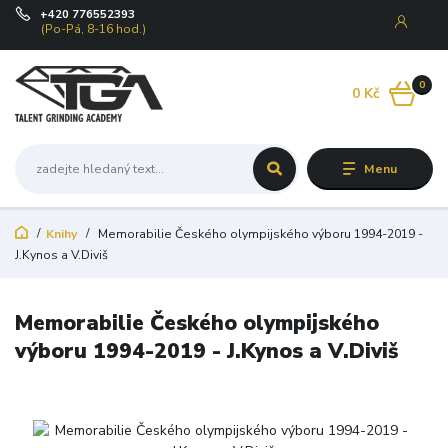
+420 776552393
(Po-Pá, 8-16 hod.)
0
0 Kč
Menu
Knihy
Memorabilie Českého olympijského výboru 1994-2019 -
J.Kynos a V.Diviš
Memorabilie Českého olympijského
výboru 1994-2019 - J.Kynos a V.Diviš