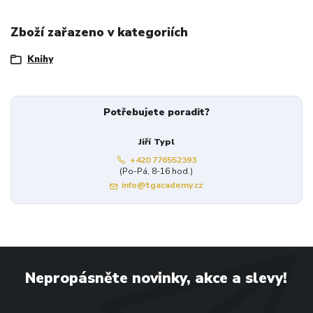
Zboží zařazeno v kategoriích
Knihy
Potřebujete poradit?
Jiří Typl
+420 776552393
(Po-Pá, 8-16 hod.)
info@tgacademy.cz
Nepropásněte novinky, akce a slevy!