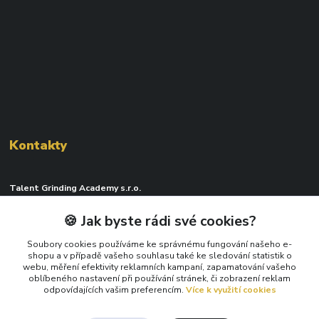
Kontakty
Talent Grinding Academy s.r.o.
🍪 Jak byste rádi své cookies?
Jiří Typl
+420 776552393
Soubory cookies používáme ke správnému fungování našeho e-
(Po-Pá, 8-16 hod.)
shopu a v případě vašeho souhlasu také ke sledování statistik o
webu, měření efektivity reklamních kampaní, zapamatování vašeho
info@tgacademy.cz
oblíbeného nastavení při používání stránek, či zobrazení reklam
odpovídajících vašim preferencím.
Více k využití cookies